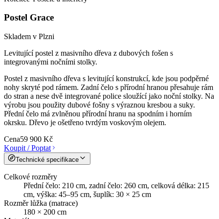
Postel Grace
Skladem v Plzni
Levitující postel z masivního dřeva z dubových fošen s
integrovanými nočními stolky.
Postel z masivního dřeva s levitující konstrukcí, kde jsou podpěrné
nohy skryté pod rámem. Zadní čelo s přírodní hranou přesahuje rám
do stran a nese dvě integrované police sloužící jako noční stolky. Na
výrobu jsou použity dubové fošny s výraznou kresbou a suky.
Přední čelo má zvlněnou přírodní hranu na spodním i horním
okrsku. Dřevo je ošetřeno tvrdým voskovým olejem.
Cena
59 900 Kč
Koupit / Poptat
Technické specifikace
Celkové rozměry
Přední čelo: 210 cm, zadní čelo: 260 cm, celková délka: 215
cm, výška: 45–95 cm, šuplík: 30 × 25 cm
Rozměr lůžka (matrace)
180 × 200 cm