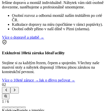
řešíme dopravu a montáž individuálně. Nábytek vám rádi osobně
dovezeme, nastěhujeme a profesionálně smontujeme.
Osobní rozvoz a odborná montáž naším truhlářem po celé
ČR.
Kalkulace dopravy na míru (spočítáme v rámci poptávky).
Osobní odběr přímo v naší dílně v Plzni (zdarma).
Více o dopravě a platbě →
Exkluzivní 10letá záruka IdeaFacility
Stojíme si za každým řezem, čepem a spojením. Všechny naše
masivní stoly a nábytek disponují 10letou plnou zárukou na
konstrukční pevnost.
Více o 10leté záruce →
Jak o dřevo pečovat →
02
1
/
6
Kolekce
•
Postele a interiéry