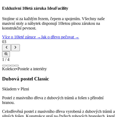
Exkluzivní 10letá záruka IdeaFacility
Stojíme si za každým řezem, čepem a spojením. Všechny naše
masivní stoly a nábytek disponují 10letou plnou zárukou na
konstrukční pevnost.
Více o 10leté záruce →
Jak o dřevo pečovat →
03
1
/
4
Kolekce
•
Postele a interiéry
Dubová postel Classic
Skladem v Plzni
Postel z masivního dřeva z dubových trámů a fošen s přírodní
hranou.
Celodřevěná postel z masivního dřeva vyrobená z dubových trámů a
silných fošen. Konstrukce stojí na čtyřech rohových hranolech, které