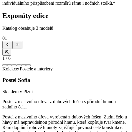
individuálního přizpůsobení rozměrů rámu i nočních stolků.
“
Exponáty edice
Katalog obsahuje
3
modelů
01
1
/
6
Kolekce
•
Postele a interiéry
Postel Sofia
Skladem v Plzni
Postel z masivního dřeva z dubových fošen s přírodní hranou
zadního čela.
Postel z masivního dřeva vyrobená z dubových fošen. Zadní čelo u
hlavy má nepravidelnou přírodní hranu, která kopíruje tvar kmene.
Rám doplňují rohové hranoly zajišťující pevnost celé konstrukce.