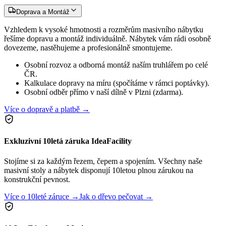
Doprava a Montáž
Vzhledem k vysoké hmotnosti a rozměrům masivního nábytku
řešíme dopravu a montáž individuálně. Nábytek vám rádi osobně
dovezeme, nastěhujeme a profesionálně smontujeme.
Osobní rozvoz a odborná montáž naším truhlářem po celé
ČR.
Kalkulace dopravy na míru (spočítáme v rámci poptávky).
Osobní odběr přímo v naší dílně v Plzni (zdarma).
Více o dopravě a platbě →
Exkluzivní 10letá záruka IdeaFacility
Stojíme si za každým řezem, čepem a spojením. Všechny naše
masivní stoly a nábytek disponují 10letou plnou zárukou na
konstrukční pevnost.
Více o 10leté záruce →
Jak o dřevo pečovat →