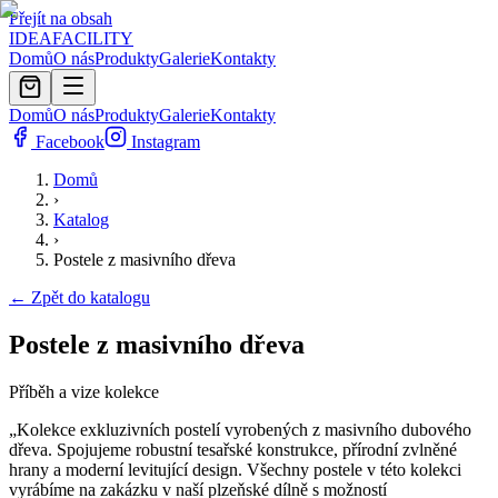
Přejít na obsah
IDEA
FACILITY
Domů
O nás
Produkty
Galerie
Kontakty
Domů
O nás
Produkty
Galerie
Kontakty
Facebook
Instagram
Domů
›
Katalog
›
Postele z masivního dřeva
← Zpět do katalogu
Postele z masivního dřeva
Příběh a vize kolekce
„
Kolekce exkluzivních postelí vyrobených z masivního dubového
dřeva. Spojujeme robustní tesařské konstrukce, přírodní zvlněné
hrany a moderní levitující design. Všechny postele v této kolekci
vyrábíme na zakázku v naší plzeňské dílně s možností