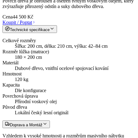
Povrch dřeva je obroušen a ošetřen tvrdým voskovým olejem, který
zvýrazňuje přirozený odstín a suky dubového dřeva.
Cena
44 500 Kč
Koupit / Poptat
Technické specifikace
Celkové rozměry
Šířka: 200 cm, délka: 210 cm, výška: 42–84 cm
Rozměr lůžka (matrace)
180 × 200 cm
Materiál
Dubové dřevo, vnitřní ocelové spojovací kování
Hmotnost
120 kg
Kapacita
Dle konfigurace
Povrchová úprava
Přírodní voskový olej
Původ dřeva
Lokální český lesní originál
Doprava a Montáž
Vzhledem k vysoké hmotnosti a rozměrům masivního nábytku