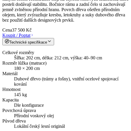
posteli dodávají stabilitu. Bočnice rámu a zadní čelo si zachovávají
jemně zvlněnou přírodní hranu. Povrch dřeva ošetřen přírodním
olejem, který zvýrazňuje kresbu, letokruhy a suky dubového dřeva
bez použití dalších designových prvků.
Cena
37 500 Kč
Koupit / Poptat
Technické specifikace
Celkové rozměry
Šířka: 202 cm, délka: 212 cm, výška: 40–90 cm
Rozměr lůžka (matrace)
180 × 200 cm
Materiál
Dubové dřevo (trámy a fošny), vnitřní ocelové spojovací
kování
Hmotnost
145 kg
Kapacita
Dle konfigurace
Povrchová úprava
Přírodní voskový olej
Původ dřeva
Lokální český lesní originál