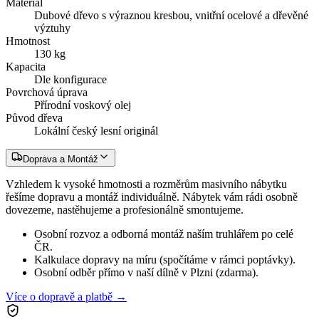
Materiál
Dubové dřevo s výraznou kresbou, vnitřní ocelové a dřevěné
výztuhy
Hmotnost
130 kg
Kapacita
Dle konfigurace
Povrchová úprava
Přírodní voskový olej
Původ dřeva
Lokální český lesní originál
Doprava a Montáž
Vzhledem k vysoké hmotnosti a rozměrům masivního nábytku
řešíme dopravu a montáž individuálně. Nábytek vám rádi osobně
dovezeme, nastěhujeme a profesionálně smontujeme.
Osobní rozvoz a odborná montáž naším truhlářem po celé
ČR.
Kalkulace dopravy na míru (spočítáme v rámci poptávky).
Osobní odběr přímo v naší dílně v Plzni (zdarma).
Více o dopravě a platbě →