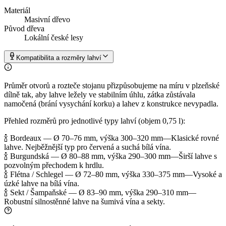
Materiál
Masivní dřevo
Původ dřeva
Lokální české lesy
Kompatibilita a rozměry lahví
Průměr otvorů a rozteče stojanu přizpůsobujeme na míru v plzeňské
dílně tak, aby lahve ležely ve stabilním úhlu, zátka zůstávala
namočená (brání vysychání korku) a lahev z konstrukce nevypadla.
Přehled rozměrů pro jednotlivé typy lahví (objem 0,75 l):
🍾 Bordeaux — Ø 70–76 mm, výška 300–320 mm
—
Klasické rovné
lahve. Nejběžnější typ pro červená a suchá bílá vína.
🍾 Burgundská — Ø 80–88 mm, výška 290–300 mm
—
Širší lahve s
pozvolným přechodem k hrdlu.
🍾 Flétna / Schlegel — Ø 72–80 mm, výška 330–375 mm
—
Vysoké a
úzké lahve na bílá vína.
🍾 Sekt / Šampaňské — Ø 83–90 mm, výška 290–310 mm
—
Robustní silnostěnné lahve na šumivá vína a sekty.