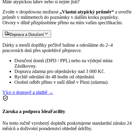
Máte atypickou lahev nebo si nejste jistí?
Zvolte v dropdownu možnost
„Vlastní atypický průměr“
a uveďte
průměr v milimetrech do poznámky v dalším kroku poptávky.
Otvory v dílně přizpůsobíme přímo na míru vašim specifikacím.
Doprava a Doručení
Dárky a menší doplňky pečlivě balíme a odesíláme do 2–4
pracovních dnů přes spolehlivé přepravce.
Doručení domů (DPD / PPL) nebo na výdejní místa
Zásilkovny.
Doprava zdarma pro objednávky nad 3 000 Kč.
Rychlé odeslání do 48 hodin od objednání.
Osobní odběr přímo v naší dílně v Plzni (zdarma).
Více o dopravě a platbě →
Záruka a podpora IdeaFacility
Na tento ručně vyrobený doplněk poskytujeme standardní záruku 24
měsíců a doživotní poradenství ohledně údržby.