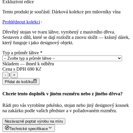
Exkluzivní edice
Tento produkt je součástí:
Dárková kolekce pro milovníky vína
Prohlédnout kolekci
Dřevěný stojan ve tvaru láhve, vyrobený z masivního dřeva.
Sestaven z dílů, které se dají rozložit a znovu složit — krásný dárek,
který funguje i jako designový objekt.
Typ a průměr láhve *
Skladem — ihned k odběru
Cena s DPH
690
Kč
1
-
+
Přidat do košíku
Chcete tento doplněk v jiném rozměru nebo z jiného dřeva?
Rádi pro vás vyrobíme prkénko, stojan nebo jiný designový kousek
na zakázku podle vašich představ a v požadovaném rozměru.
Nezávazně poptat výrobu na míru
Technické specifikace