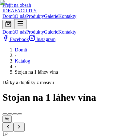
Přejít na obsah
IDEA
FACILITY
Domů
O nás
Produkty
Galerie
Kontakty
Domů
O nás
Produkty
Galerie
Kontakty
Facebook
Instagram
Domů
›
Katalog
›
Stojan na 1 láhev vína
Dárky a doplňky z masivu
Stojan na 1 láhev vína
1
/
4