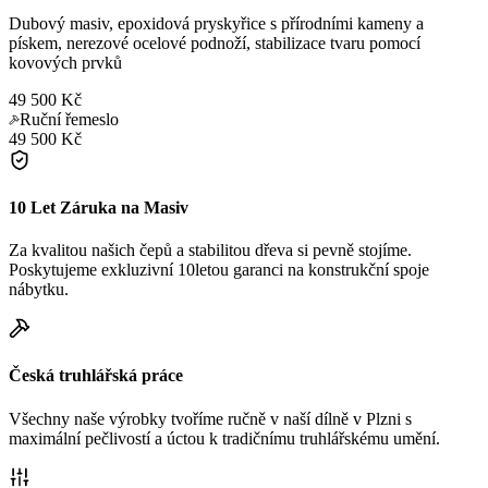
Dubový masiv, epoxidová pryskyřice s přírodními kameny a
pískem, nerezové ocelové podnoží, stabilizace tvaru pomocí
kovových prvků
49 500 Kč
Ruční řemeslo
49 500 Kč
10 Let Záruka na Masiv
Za kvalitou našich čepů a stabilitou dřeva si pevně stojíme.
Poskytujeme exkluzivní 10letou garanci na konstrukční spoje
nábytku.
Česká truhlářská práce
Všechny naše výrobky tvoříme ručně v naší dílně v Plzni s
maximální pečlivostí a úctou k tradičnímu truhlářskému umění.