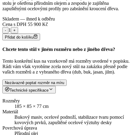
stolu je ošetřena přírodním olejem a zespodu je zajištěna
zapuštěnými ocelovými profily pro zabránění kroucení dřeva.
Skladem — ihned k odběru
Cena s DPH
55 900
Kč
1
-
+
Přidat do košíku
Chcete tento stůl v jiném rozměru nebo z jiného dřeva?
Tento konkrétní kus na vzorkovně má rozměry uvedené v popisku.
Rádi vám však vyrobíme zcela nový stůl na zakázku přesně podle
vašich rozměrů a z vybraného dřeva (dub, buk, jasan, jilm).
Nezávazně poptat rozměr na míru
Technické specifikace
Rozměry
185 × 85 × 77 cm
Materiál
Bukový masiv, ocelové podnoží, stabilizace tvaru pomocí
kovových prvků, zapuštěné ocelové výztuhy desky
Povrchová úprava
Přírodní olej