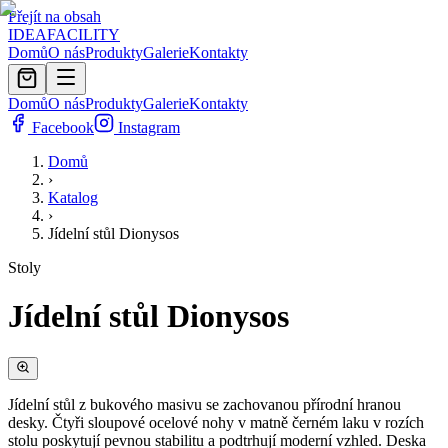
Přejít na obsah
IDEA
FACILITY
Domů
O nás
Produkty
Galerie
Kontakty
Domů
O nás
Produkty
Galerie
Kontakty
Facebook
Instagram
Domů
›
Katalog
›
Jídelní stůl Dionysos
Stoly
Jídelní stůl Dionysos
Jídelní stůl z bukového masivu se zachovanou přírodní hranou
desky. Čtyři sloupové ocelové nohy v matně černém laku v rozích
stolu poskytují pevnou stabilitu a podtrhují moderní vzhled. Deska