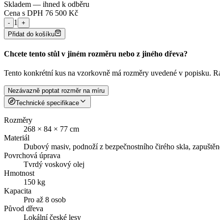
Skladem — ihned k odběru
Cena s DPH
76 500
Kč
1
-
+
Přidat do košíku
Chcete tento stůl v jiném rozměru nebo z jiného dřeva?
Tento konkrétní kus na vzorkovně má rozměry uvedené v popisku. Rád
Nezávazně poptat rozměr na míru
Technické specifikace
Rozměry
268 × 84 × 77 cm
Materiál
Dubový masiv, podnoží z bezpečnostního čirého skla, zapuštěn
Povrchová úprava
Tvrdý voskový olej
Hmotnost
150 kg
Kapacita
Pro až 8 osob
Původ dřeva
Lokální české lesy