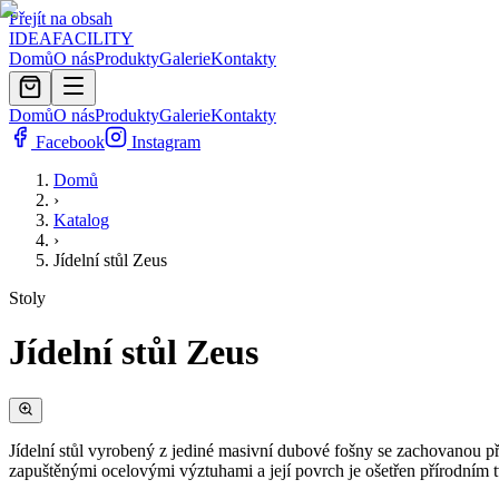
Přejít na obsah
IDEA
FACILITY
Domů
O nás
Produkty
Galerie
Kontakty
Domů
O nás
Produkty
Galerie
Kontakty
Facebook
Instagram
Domů
›
Katalog
›
Jídelní stůl Zeus
Stoly
Jídelní stůl Zeus
Jídelní stůl vyrobený z jediné masivní dubové fošny se zachovanou pří
zapuštěnými ocelovými výztuhami a její povrch je ošetřen přírodním 