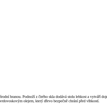
rodní hranou. Podnoží z čirého skla dodává stolu lehkost a vytváří doje
tvrdovoskovým olejem, který dřevo bezpečně chrání před vlhkostí.