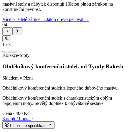
masivní stoly a nábytek disponují 10letou plnou zárukou na
konstrukční pevnost.
Více o 10leté záruce →
Jak o dřevo pečovat →
04
1
/
3
Kolekce
•
Stoly
Obdélníkový konferenční stolek od Tyndy Bakesh
Skladem v Plzni
Obdélníkový konferenční stolek z lepeného dubového masivu.
Obdélníkový konferenční stolek s charakteristickým oblým
napojením nohy. Skvělý doplněk k obývákové sestavě.
Cena
7 400 Kč
Koupit / Poptat
Technické specifikace