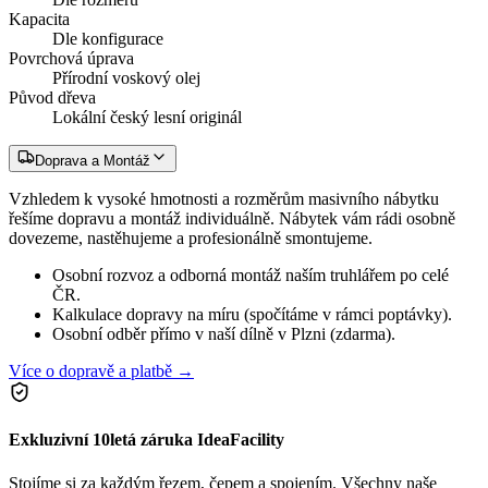
Kapacita
Dle konfigurace
Povrchová úprava
Přírodní voskový olej
Původ dřeva
Lokální český lesní originál
Doprava a Montáž
Vzhledem k vysoké hmotnosti a rozměrům masivního nábytku
řešíme dopravu a montáž individuálně. Nábytek vám rádi osobně
dovezeme, nastěhujeme a profesionálně smontujeme.
Osobní rozvoz a odborná montáž naším truhlářem po celé
ČR.
Kalkulace dopravy na míru (spočítáme v rámci poptávky).
Osobní odběr přímo v naší dílně v Plzni (zdarma).
Více o dopravě a platbě →
Exkluzivní 10letá záruka IdeaFacility
Stojíme si za každým řezem, čepem a spojením. Všechny naše