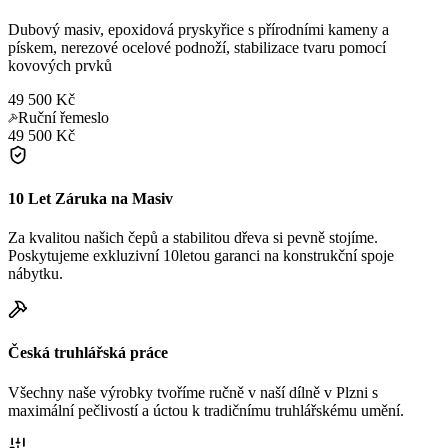
Dubový masiv, epoxidová pryskyřice s přírodními kameny a
pískem, nerezové ocelové podnoží, stabilizace tvaru pomocí
kovových prvků
49 500 Kč
Ruční řemeslo
49 500 Kč
10 Let Záruka na Masiv
Za kvalitou našich čepů a stabilitou dřeva si pevně stojíme.
Poskytujeme exkluzivní 10letou garanci na konstrukční spoje
nábytku.
Česká truhlářská práce
Všechny naše výrobky tvoříme ručně v naší dílně v Plzni s
maximální pečlivostí a úctou k tradičnímu truhlářskému umění.