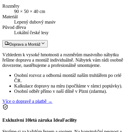
Rozměry
90 × 50 × 40 cm
Materiál
Lepený dubový masiv
Původ dřeva
Lokální české lesy
Doprava a Montáž
Vzhledem k vysoké hmotnosti a rozměrům masivního nábytku
řešíme dopravu a montáž individuálně. Nábytek vám rádi osobně
dovezeme, nastěhujeme a profesionálně smontujeme.
Osobní rozvoz a odborná montáž naším truhlářem po celé
ČR.
Kalkulace dopravy na míru (spočítáme v rámci poptávky).
Osobní odběr přímo v naší dílně v Plzni (zdarma).
Více o dopravě a platbě →
Exkluzivní 10letá záruka IdeaFacility
Stojíme si za každým řezem a spojem. Na konstrukční pevnost a