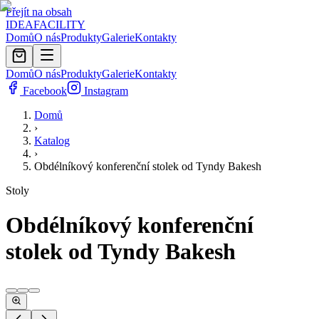
Přejít na obsah
IDEA
FACILITY
Domů
O nás
Produkty
Galerie
Kontakty
Domů
O nás
Produkty
Galerie
Kontakty
Facebook
Instagram
Domů
›
Katalog
›
Obdélníkový konferenční stolek od Tyndy Bakesh
Stoly
Obdélníkový konferenční
stolek od Tyndy Bakesh