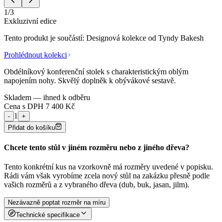
1
/
3
Exkluzivní edice
Tento produkt je součástí:
Designová kolekce od Tyndy Bakesh
Prohlédnout kolekci
Obdélníkový konferenční stolek s charakteristickým oblým
napojením nohy. Skvělý doplněk k obývákové sestavě.
Skladem — ihned k odběru
Cena s DPH
7 400
Kč
1
-
+
Přidat do košíku
Chcete tento stůl v jiném rozměru nebo z jiného dřeva?
Tento konkrétní kus na vzorkovně má rozměry uvedené v popisku.
Rádi vám však vyrobíme zcela nový stůl na zakázku přesně podle
vašich rozměrů a z vybraného dřeva (dub, buk, jasan, jilm).
Nezávazně poptat rozměr na míru
Technické specifikace