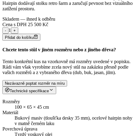
Hairpin dodávají stolku retro šarm a zaručují pevnost bez vizuálního
zatížení prostoru.
Skladem — ihned k odběru
Cena s DPH
25 500
Kč
1
-
+
Přidat do košíku
Chcete tento stůl v jiném rozměru nebo z jiného dřeva?
Tento konkrétní kus na vzorkovně má rozměry uvedené v popisku.
Rádi vám však vyrobíme zcela nový stůl na zakázku přesně podle
vašich rozměrů a z vybraného dřeva (dub, buk, jasan, jilm).
Nezávazně poptat rozměr na míru
Technické specifikace
Rozměry
100 × 65 × 45 cm
Materiál
Bukový masiv (tloušťka desky 35 mm), ocelové hairpin nohy
v matně černém laku
Povrchová úprava
Tvrdý voskový olej