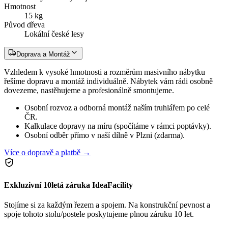
Hmotnost
15 kg
Původ dřeva
Lokální české lesy
Doprava a Montáž
Vzhledem k vysoké hmotnosti a rozměrům masivního nábytku
řešíme dopravu a montáž individuálně. Nábytek vám rádi osobně
dovezeme, nastěhujeme a profesionálně smontujeme.
Osobní rozvoz a odborná montáž naším truhlářem po celé
ČR.
Kalkulace dopravy na míru (spočítáme v rámci poptávky).
Osobní odběr přímo v naší dílně v Plzni (zdarma).
Více o dopravě a platbě →
Exkluzivní 10letá záruka IdeaFacility
Stojíme si za každým řezem a spojem. Na konstrukční pevnost a
spoje tohoto stolu/postele poskytujeme plnou záruku 10 let.