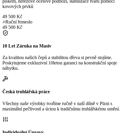
pískem, nerezové ocelové podnoží, stabilizace tvaru pomocí
kovových prvků
49 500 Kč
Ruční řemeslo
49 500 Kč
10 Let Záruka na Masiv
Za kvalitou našich čepů a stabilitou dřeva si pevně stojíme.
Poskytujeme exkluzivní 10letou garanci na konstrukční spoje
nábytku.
Česká truhlářská práce
Všechny naše výrobky tvoříme ručně v naší dílně v Plzni s
maximální pečlivostí a úctou k tradičnímu truhlářskému umění.
Individuální Úpravy