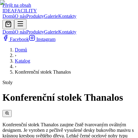
Přejít na obsah
IDEA
FACILITY
Domů
O nás
Produkty
Galerie
Kontakty
Domů
O nás
Produkty
Galerie
Kontakty
Facebook
Instagram
Domů
›
Katalog
›
Konferenční stolek Thanalos
Stoly
Konferenční stolek Thanalos
Konferenční stolek Thanalos zaujme čistě tvarovaným oválným
designem. Je vyroben z pečlivě vysušené desky bukového masivu s
krásnou kresbou světlého dřeva. Lehké černé ocelové nohy typu